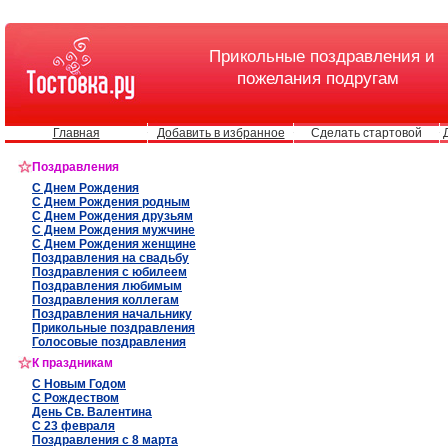
Прикольные поздравления и
пожелания подругам
Главная
Добавить в избранное
Сделать стартовой
Поздравления
С Днем Рождения
С Днем Рождения родным
С Днем Рождения друзьям
С Днем Рождения мужчине
С Днем Рождения женщине
Поздравления на свадьбу
Поздравления с юбилеем
Поздравления любимым
Поздравления коллегам
Поздравления начальнику
Прикольные поздравления
Голосовые поздравления
К праздникам
С Новым Годом
С Рождеством
День Св. Валентина
С 23 февраля
Поздравления с 8 марта