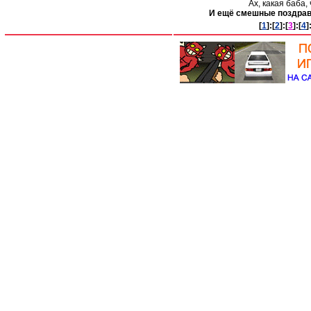
Ах, какая баба,
И ещё смешные поздравл
[
1
]:[
2
]:[
3
]:[
4
]