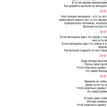
В то же время мужчинам
Так давайте выпьем за женщин
Настоящая женщина - это та, ко
мужа много-много лет, а это пред
прекрасного человека, хорошую
Выпьем за насто
Если женщина идет по улице с гор
нее есть м
Если женщина идет по улице и у
мужчи
Так выпьем подруги за нас гор
Будь всегда краси
Прочь свои проб
Чтоб невольно думал
Ах, какая женщ
Макияж не забыв
Даже если ты и
Чтоб невольно думал
Ах, какая дама
И ещё один сове
Иногда рюмаше
Чтоб невольно думал