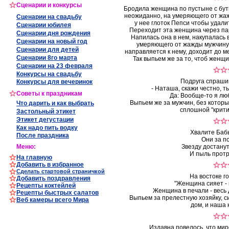
Сценарии и конкурсы
Бродила женщина по пустыне с бут
неожиданно, на умеряющего от жа
Сценарии на свадьбу
у нее глоток Пепси чтобы удалит
Сценарии юбилея
Переходит эта женщина через пар
Сценарии дня рождения
Напилась она в нем, накупалась 
Сценарии на новый год
умеряющего от жажды мужчину,
Сценарии для детей
направляется к нему, доходит до мес
Сценарии 8го марта
Так выпьем же за то, чтоб женщи
Сценарии на 23 февраля
Конкурсы на свадьбу
Подруга спрашив
Конкурсы для вечеринок
- Наташа, скажи честно, 
Советы к праздникам
Да: Вообще-то я лю
Выпьем же за мужчин, без котор
Что дарить и как выбрать
сплошной "крити
Застольный этикет
Этикет дегустации
Как
надо пить водку
Хвалите Баб
После праздника
Они за п
Меню
:
Звезду достанут
И пыль протру
На главную
Добавить в избранное
Сделать стартовой страничкой
На востоке го
Добавить поздравления
"Женщина сияет - 
Рецепты коктейлей
Женщина в печали - весь 
Рецепты быстрых салатов
Выпьем за прелестную хозяйку, с
Веб камеры всего Мира
дом, и наша 
Издавна повелось, что ми