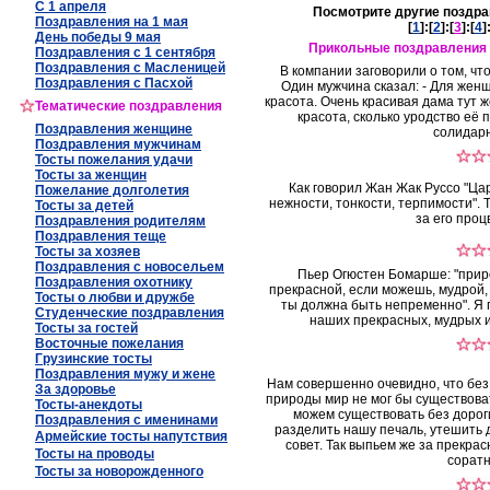
С 1 апреля
Посмотрите другие поздра
Поздравления на 1 мая
[
1
]:[
2
]:[
3
]:[
4
]
День победы 9 мая
Прикольные поздравления п
Поздравления с 1 сентября
Поздравления с Масленицей
В компании заговорили о том, чт
Поздравления с Пасхой
Один мужчина сказал: - Для жен
красота. Очень красивая дама тут же
Тематические поздравления
красота, сколько уродство её 
Поздравления женщине
солидарн
Поздравления мужчинам
Тосты пожелания удачи
Тосты за женщин
Как говорил Жан Жак Руссо "Ца
Пожелание долголетия
нежности, тонкости, терпимости". Т
Тосты за детей
за его проц
Поздравления родителям
Поздравления теще
Тосты за хозяев
Поздравления с новосельем
Пьер Огюстен Бомарше: "прир
Поздравления охотнику
прекрасной, если можешь, мудрой,
Тосты о любви и дружбе
ты должна быть непременно". Я 
Студенческие поздравления
наших прекрасных, мудрых 
Тосты за гостей
Восточные пожелания
Грузинские тосты
Поздравления мужу и жене
Нам совершенно очевидно, что без 
За здоровье
природы мир не мог бы существоват
Тосты-анекдоты
можем существовать без доро
Поздравления с именинами
разделить нашу печаль, утешить 
Армейские тосты напутствия
совет. Так выпьем же за прекра
Тосты на проводы
соратн
Тосты за новорожденного