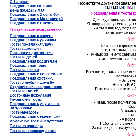
С 1 апреля
Посмотрите другие поздравлен
Поздравления на 1 мая
[
1
]:[
2
]:[
3
]:[
4
]:[
5
]:[
6
День победы 9 мая
Поздравления и тосты к
Поздравления с 1 сентября
Поздравления с Масленицей
Один художник как-то п
Поздравления с Пасхой
- Я пишу картину всего один 
- А ты пиши год, тогда 
Тематические поздравления
Так выпьем за пр
Поздравления женщине
Поздравления мужчинам
Тосты пожелания удачи
Начальник спрашива
Тосты за женщин
- Что, Петрович, реш
Пожелание долголетия
- Ну надо же чем-то занимат
Тосты за детей
Давайте, мужики, выпье
Поздравления родителям
Поздравления теще
Тосты за хозяев
- Вы знаете, только от меня з
Поздравления с новосельем
поставлена
Поздравления охотнику
- Вы реж
Тосты о любви и дружбе
- Нет что Вы! 
Студенческие поздравления
Выпьем за осветителей,
Тосты за гостей
Восточные пожелания
Грузинские тосты
- Иван, после пол-литр
Поздравления мужу и жене
- Смо
За здоровье
- А после
Тосты-анекдоты
- Смо
Поздравления с именинами
- А после
Армейские тосты напутствия
- Работать не смогу, 
Тосты на проводы
За наших дорогих руково
Тосты за новорожденного