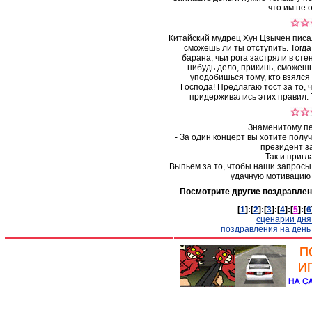
что им не 
Китайский мудрец Хун Цзычен писал
сможешь ли ты отступить. Тогд
барана, чьи рога застряли в сте
нибудь дело, прикинь, сможешь
уподобишься тому, кто взялся 
Господа! Предлагаю тост за то, 
придерживались этих правил. Т
Знаменитому пе
- За один концерт вы хотите полу
президент з
- Так и пригл
Выпьем за то, чтобы наши запросы 
удачную мотивацию 
Посмотрите другие поздравлен
[
1
]:[
2
]:[
3
]:[
4
]:[
5
]:[
6
сценарии дня
поздравления на день