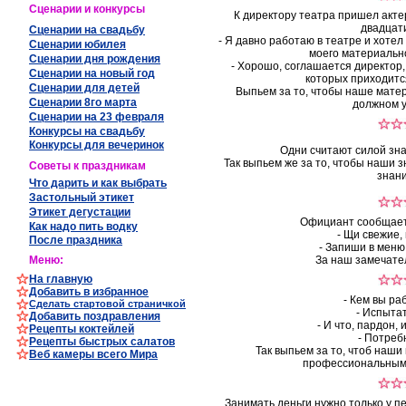
Сценарии и конкурсы
К директору театра пришел акте
двадцати
Сценарии на свадьбу
- Я давно работаю в театре и хоте
Сценарии юбилея
моего материальн
Сценарии дня рождения
- Хорошо, соглашается директор, 
Сценарии на новый год
которых приходится
Сценарии для детей
Выпьем за то, чтобы наше мате
Сценарии 8го марта
должном у
Сценарии на 23 февраля
Конкурсы на свадьбу
Конкурсы для вечеринок
Одни считают силой знан
Так выпьем же за то, чтобы наши 
Советы к праздникам
знани
Что дарить и как выбрать
Застольный этикет
Этикет дегустации
Официант сообщает
Как
надо пить водку
- Щи свежие,
После праздника
- Запиши в меню
Меню
:
За наш замечате
На главную
Добавить в избранное
- Кем вы ра
Сделать стартовой страничкой
- Испыта
Добавить поздравления
- И что, пардон,
Рецепты коктейлей
- Потреб
Рецепты быстрых салатов
Так выпьем за то, чтоб наши
Веб камеры всего Мира
профессиональными
Занимать деньги нужно только у п